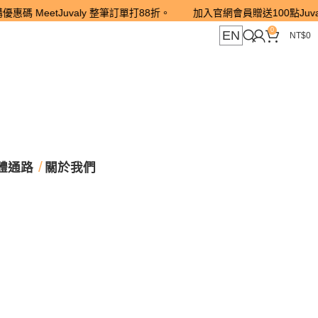
MeetJuvaly 整筆訂單打88折。 加入官網會員贈送100點Juva PO
0
EN
NT$
0
體通路
關於我們