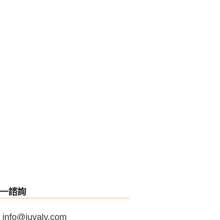
一諮詢
info@juvaly.com