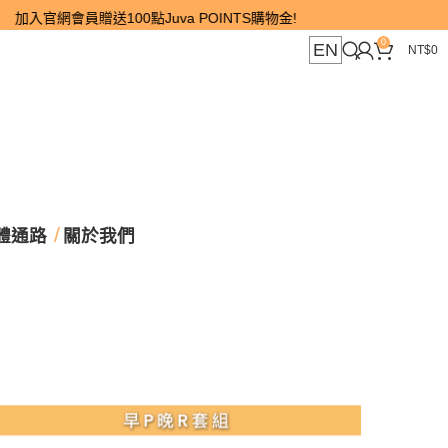
官網會員贈送100點Juva POINTS購物金!
0
EN
NT$
0
體通路
關於我們