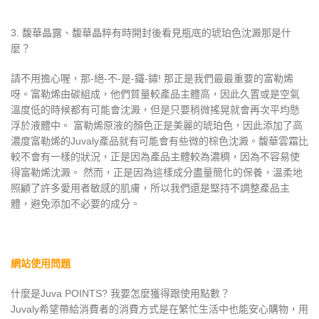
3. 馥華晶露、馥華晶粹有時開封後看見瓶底的琥珀色沈澱那是什
麼？
請不用擔心喔，那-絕-不-是-鐵-鏽! 那正是我們最最重要的富勒烯
呀。富勒烯由碳組成，他們質量較產品主體高，因此久置或是空氣
溫度低的時候都有可能會沈澱，但是只要稍微搖晃就會再次平均懸
浮於液體中。 富勒烯原液的顏色正是美麗的琥珀色，因此添加了高
濃度富勒烯的Juvaly產品就有可能會有些微的棕色沈澱。馥華雲霜比
較不會有一樣的狀況，正是因為產品主體較為濃稠，因為不容易使
得富勒烯沈澱。 然而，正是因為這樣成分盡量簡化的保養，溫柔地
照顧了許多愛用者敏感的肌膚，所以我們還是堅持不調整產品主
體，避免添加不必要的成分。
網站使用問題
什麼是Juva POINTS? 我要怎麼獲得跟使用點數？
Juvaly希望帶給消費者的消費方式是在繁忙生活中也能安心購物，用