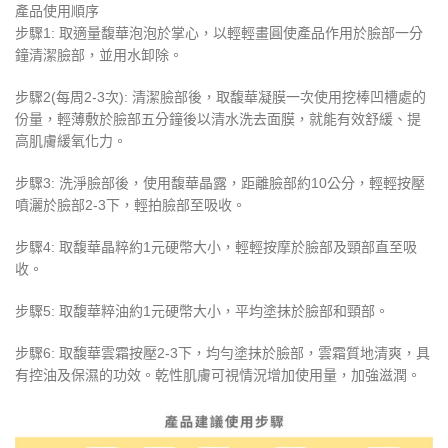
產品使用順序
步驟1: 取適量馥華泡泡於掌心，以輕輕畫圓使產品作用於臉部一分
鐘清潔臉部，並用水卸除。
步驟2(每周2-3次): 清潔臉部後，取馥華凝膜一次使用挖棒凹槽處的
份量，輕薄敷於臉部五分鐘後以清水洗去面膜，就能有效舒緩、提
高肌膚緩氧化力。
步驟3: 洗淨臉部後，使用馥華晶露，距離臉部約10公分，輕輕按壓
噴灑於臉部2-3下，輕拍臉部至吸收。
步驟4: 取馥華晶粹約1元硬幣大小，輕輕按摩於臉部及頸部直至吸
收。
步驟5: 取馥華粹油約1元硬幣大小，平均塗抹於臉部和頸部。
步驟6: 取馥華雲霜按壓2-3下，均勻塗抹於臉部，雲霜質地清爽，具
有控油及保濕的功效。乾性肌膚可視情況增加使用量，加強滋潤。