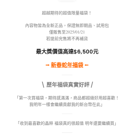
超越期待的超值限量福袋！
內容物皆為全新正品，保證無即期品、試用包
僅販售至2025/01/21
若提前完售將不再補貨
最大獎價值高達$6,500元
⭢
新春蛇年福袋
⭠
\ 歷年福袋真實好評 /
「第一次買福袋，期待感滿滿，商品都超級好用超喜歡！
我明年一樣會繼續貢獻我的新台幣在此」
「收到最喜歡的晶粹 福袋真的很超值 明年還要繼續買」