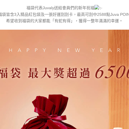
福袋代表Juvaly送給會員們的新年祝福
福袋皆含3入精品紅包袋及一張好運刮刮卡，最高可刮中2588點Juva POIN
希望收到福袋的大家都能「有蛇有得」，獲得一整年滿滿的幸運。