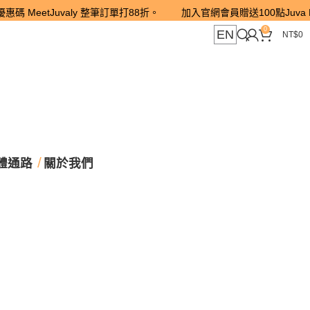
tJuvaly 整筆訂單打88折。 加入官網會員贈送100點Juva POINT
0
EN
NT$
0
體通路
關於我們