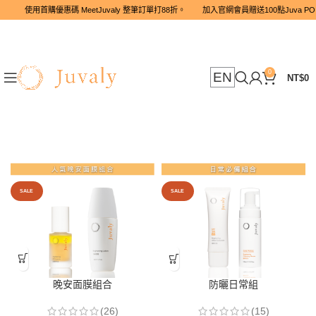
使用首購優惠碼 MeetJuvaly 整筆訂單打88折。 加入官網會員贈送
0
EN
NT$
0
SALE
SALE
晚安面膜組合
防曬日常組
(26)
(15)