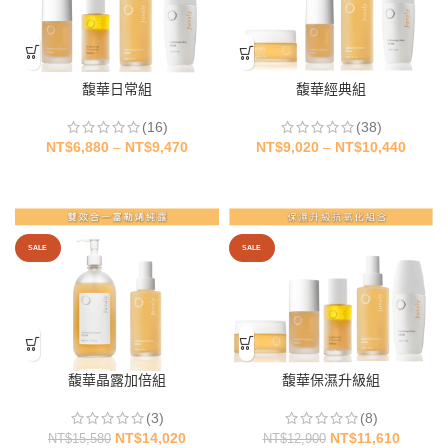
馥華日常組
馥華經典組
(16)
(38)
NT$
6,880
–
NT$
9,470
NT$
9,020
–
NT$
10,440
SALE
SALE
馥華保濕升級組
馥華晶露加倍組
(8)
(3)
NT$
11,610
NT$
14,020
NT$
12,900
NT$
15,580