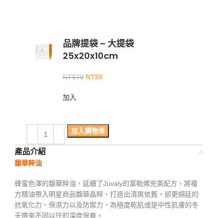
品牌提袋 – 大提袋
25x20x10cm
NT$
70
NT$
0
加入
加入購物車
產品介紹
馥華粹油
蜂蜜色澤的馥華粹油，延續了Juvaly的富勒烯完美配方，將複
方精油帶入明星商品馥華晶粹，打造出清爽依舊，卻更綿延的
抗氧化力、保濕力以及防禦力，為極度乾肌或是中性肌膚的冬
天帶來不同以往的深度保養。