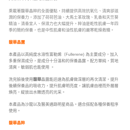
乘載著馥華晶粹的全面優點，持續提供高效抗氧化、清爽卻滋
潤的保養力，添加了荷荷芭油、大馬士革玫瑰、乳香和天竺葵
精油，清香宜人、保濕力也大幅提升。粹油是乾性肌膚一年四
季的簡約保養，也是中性肌膚和油性肌膚的嚴寒乾燥救贖。
馥華
晶露
本產品以高純度水溶性富勒烯（Fullerene) 為主要成分，加入
多重保濕成分，是成分十分溫和的保養晶露。配方單純，質地
清爽，敏弱肌也能使用 。
洗完臉後使用
馥華
晶露能迅速為肌膚做深層的再次清潔，提升
後續保養品的吸收力，提升肌膚明亮度，讓肌膚由裡而外層層
煥亮，綻放出水嫩透亮的光采。
本產品為沙龍以及醫美通路明星商品。適合搭配各種保養程序
使用。
馥華晶粹