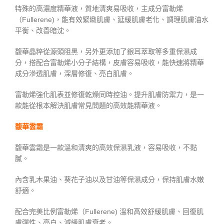
特殊的高濃度精華液，質地清爽易吸收，主成分富勒烯
（Fullerene)，能有效緊緻肌膚、延緩肌膚老化、調理肌膚油水
平衡、改善暗沈。
馥華晶粹從源頭阻黑，另外更添加了銀耳萃取等多重保濕成
分，搭配合富勒烯小分子結構，皮膚容易吸收，能快速將精華
成分滲透肌膚，深層修復、亮白肌膚。
富勒烯強化肌表並修復乾燥同時控油。提升肌膚防禦力，是一
款能從根本解決肌膚常見問題的高效能精華液。
馥華雲霜
馥華雲霜是一款溫和清爽的高效保濕乳液，容易吸收，不黏
膩。
內含乳木果油、葵花子油以及甘油等保濕成分，保持肌膚水嫩
舒適。
配合完美比例富勒烯（Fullerene) 溫和高效舒緩肌膚、回復肌
膚彈性、亮白、減緩肌膚衰老。