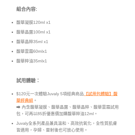
組合內容:
馥華凝膜120ml x1
馥華晶露100ml x1
馥華晶粹35ml x1
馥華雲霜60mlx1
馥華粹油35mlx1
試用體驗：
$120元一次體驗Juvaly 5項經典商品
【試用包體驗】馥
華經典組
。
⮕ 內含馥華凝膜、馥華晶露、馥華晶粹、馥華雲霜試用
包，可再以85折優惠價加購馥華粹油12ml。
Juvaly全系列產品兼具溫和、高效抗氧化，全性質肌膚
皆適用，孕婦、雷射後也可放心使用。