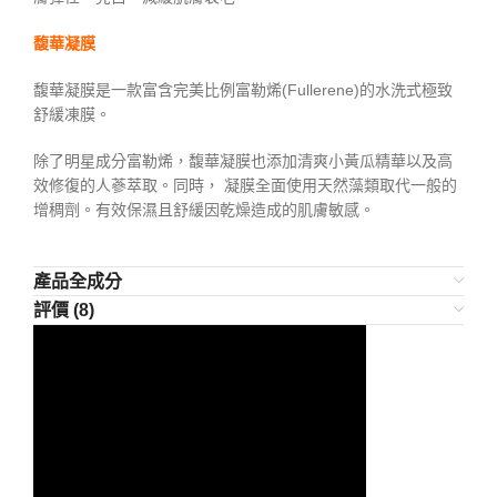
馥華凝膜
馥華凝膜是一款富含完美比例富勒烯(Fullerene)的水洗式極致
舒緩凍膜。
除了明星成分富勒烯，馥華凝膜也添加清爽小黃瓜精華以及高
效修復的人蔘萃取。同時， 凝膜全面使用天然藻類取代一般的
增稠劑。有效保濕且舒緩因乾燥造成的肌膚敏感。
產品全成分
評價 (8)