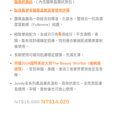
馥華經典組
。( 內含馥華晶露試用包 )
點我看更多馥華晶露真實使用評價
馥華晶露為一款結合前導液、化妝水，雙效合一的高濃
度富勒烯（Fullerene）純露。
6
極致單純配方，全成分只有
項成分，不含酒精、香
精，能有效舒緩鎮定肌膚，特別適合敏弱肌或醫美雷射
後使用。
長期使用可維持肌膚穩定健康，充滿光澤。
榮獲2024國際美妝大賞The Beauty Shortlist〈編輯嚴
選獎〉
，受到英國、美國、澳洲三地業界菁英肯定及青
睞。
Juvaly全系列產品兼具溫和、高效抗氧化，全性質肌膚
皆適用，孕婦、雷射後也可放心使用。
NT$
14,020
NT$
15,580