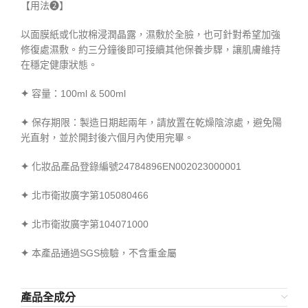
【用法❷】
以面膜紙或化妝棉浸潤晶露，濕敷於全臉，也可針對希望加強
修復處濕敷。約三分鐘後即可接續其他保養步驟，讓肌膚維持
在穩定健康狀態。
✦
容量：100ml & 500ml
✦
保存期限：製造日期起兩年，請放置在乾燥陰涼處，避免陽
光直射，並於開封後六個月內使用完畢。
✦
化妝品產品登錄編號24784896EN002023000001
✦
北市衛妝廣字第105080466
✦
北市衛妝廣字第104071000
✦
本產品通過SGS檢驗，不含重金屬
產品全成分