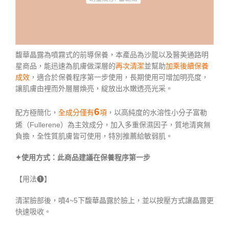
馥華晶露為噴霧式的前導保養，本產品為沙龍以及醫美通路明
星商品，能迅速為肌膚做深層的
再次清潔
並幫助
加乘後續保養
成效
，適合於保養程序第一步使用，長期使用可增加明亮度，
讓肌膚由裡而外層層煥亮，綻放出水嫩透亮光采。
6
配方極簡化，
全成分僅有
項
，以高純度的水溶性小分子富勒
烯（Fullerene）為主效成分，加入多重保濕因子，質地清爽無
負擔，全性質肌膚皆可使用，特別推薦給敏弱肌。
✦
使用方式：此商品建議在保養程序第一步
【用法❶】
清潔臉部後，噴4~5下馥華晶露於臉上，並以按壓方式讓晶露更
快速吸收。