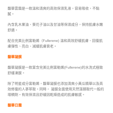
馥華雲霜是一款溫和清爽的高效保濕乳液，容易吸收，不黏
膩。
內含乳木果油、葵花子油以及甘油等保濕成分，保持肌膚水嫩
舒適。
配合完美比例富勒烯（Fullerene) 溫和高效舒緩肌膚、回復肌
膚彈性、亮白、減緩肌膚衰老。
馥華凝膜
馥華凝膜是一款富含完美比例富勒烯(Fullerene)的水洗式極致
舒緩凍膜。
除了明星成分富勒烯，馥華凝膜也添加清爽小黃瓜精華以及高
效修復的人蔘萃取。同時， 凝膜全面使用天然藻類取代一般的
增稠劑。有效保濕且舒緩因乾燥造成的肌膚敏感。
馥華日霜