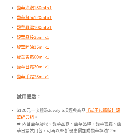
馥華泡泡150ml x1
馥華凝膜120ml x1
馥華晶露100ml x1
馥華晶粹35ml x1
馥華粹油35ml x1
馥華雲霜60ml x1
馥華日霜30ml x1
馥華手霜75ml x1
試用體驗：
$120元一次體驗Juvaly 5項經典商品
【試用包體驗】馥
華經典組
。
⮕ 內含馥華凝膜、馥華晶露、馥華晶粹、馥華雲霜、馥
華日霜試用包，可再以85折優惠價加購馥華粹油12ml