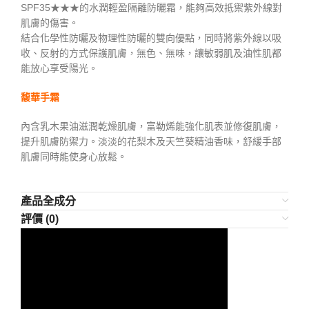
SPF35★★★的水潤輕盈隔離防曬霜，能夠高效抵禦紫外線對
肌膚的傷害。
結合化學性防曬及物理性防曬的雙向優點，同時將紫外線以吸
收、反射的方式保護肌膚，無色、無味，讓敏弱肌及油性肌都
能放心享受陽光。
馥華手霜
內含乳木果油滋潤乾燥肌膚，富勒烯能強化肌表並修復肌膚，
提升肌膚防禦力。淡淡的花梨木及天竺葵精油香味，舒緩手部
肌膚同時能使身心放鬆。
產品全成分
評價 (0)