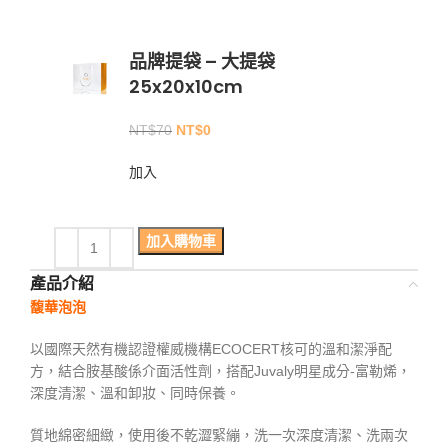
品牌提袋 – 大提袋
25x20x10cm
NT$
70
NT$
0
加入
加入購物車
產品介紹
馥華泡泡
以國際天然有機認證權威機構ECOCERT核可的溫和潔淨配
方，結合胺基酸係介面活性劑，搭配Juvaly明星成分-富勒烯，
深度清潔、溫和卸妝、同時保養。
質地綿密細緻，使用後不乾澀緊繃，洗一次深度清潔、洗兩次