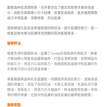
馥華晶粹從源頭阻黑，另外更添加了銀耳萃取等多重保濕成
分，搭配合富勒烯小分子結構，皮膚容易吸收，能快速將精華
成分滲透肌膚，深層修復、亮白肌膚。
富勒烯強化肌表並修復乾燥同時控油。提升肌膚防禦力，是一
款能從根本解決肌膚常見問題的高效能精華液。
馥華粹油
蜂蜜色澤的馥華粹油，延續了Juvaly的富勒烯完美配方，將複
方精油帶入明星商品馥華晶粹，打造出清爽依舊，卻更綿延的
抗氧化力、保濕力以及防禦力，為極度乾肌或是中性肌膚的冬
天帶來不同以往的深度保養。
乘載著馥華晶粹的全面優點，持續提供高效抗氧化、清爽卻滋
潤的保養力，添加了荷荷芭油、大馬士革玫瑰、乳香和天竺葵
精油，清香宜人、保濕力也大幅提升。粹油是乾性肌膚一年四
季的簡約保養，也是中性肌膚和油性肌膚的嚴寒乾燥救贖。
馥華雲霜