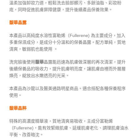
溫柔加強卸妝力道，輕鬆洗去臉部髒污、多餘油脂、彩妝粉
底，同時促進肌膚屏障健康，提升後續產品保養效果。
馥華
晶露
本產品以高純度水溶性富勒烯（Fullerene) 為主要成分，加入
多重保濕成分，是成分十分溫和的保養晶露。配方單純，質地
清爽，敏弱肌也能使用 。
洗完臉後使用
馥華
晶露能迅速為肌膚做深層的再次清潔，提升
後續保養品的吸收力，提升肌膚明亮度，讓肌膚由裡而外層層
煥亮，綻放出水嫩透亮的光采。
本產品為沙龍以及醫美通路明星商品。適合搭配各種保養程序
使用。
馥華晶粹
特殊的高濃度精華液，質地清爽易吸收，主成分富勒烯
（Fullerene)，能有效緊緻肌膚、延緩肌膚老化、調理肌膚油水
平衡、改善暗沈。