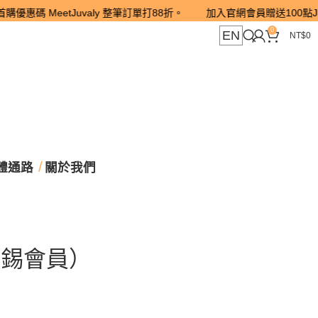
碼 MeetJuvaly 整筆訂單打88折。 加入官網會員贈送100點Juva 
0
EN
NT$
0
體通路
關於我們
銀錫會員）