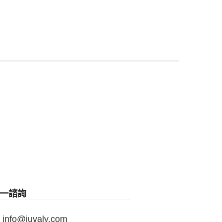
一諮詢
info@juvaly.com