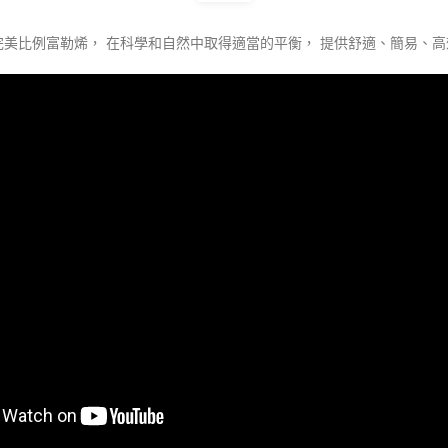
皆含完美比例富勒烯，​ 在科學和自然中取得適當的平衡，​ 提供舒適、簡易、