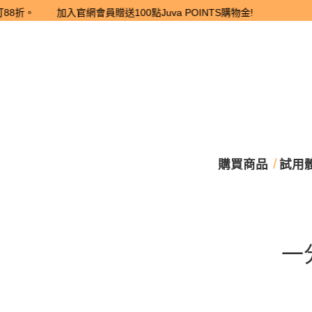
8折。 加入官網會員贈送100點Juva POINTS購物金!
購買商品
試用
一