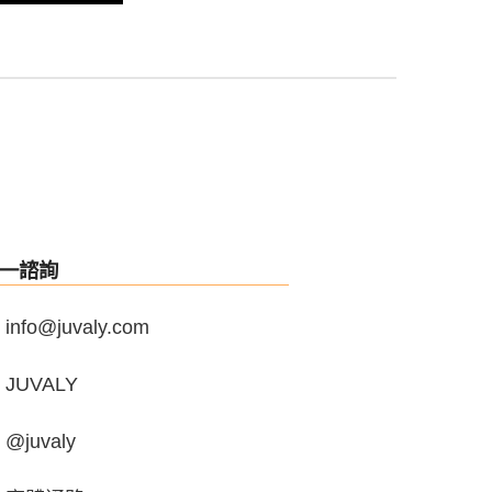
一諮詢
info@juvaly.com
JUVALY
@juvaly