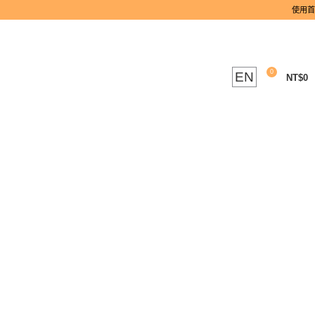
0
EN
NT$
0