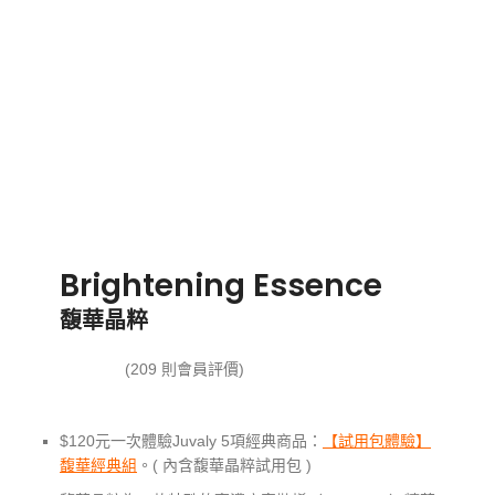
Brightening Essence
馥華晶粹
(
209
則會員評價)
$120元一次體驗Juvaly 5項經典商品：
【試用包體驗】
馥華經典組
。( 內含馥華晶粹試用包 )