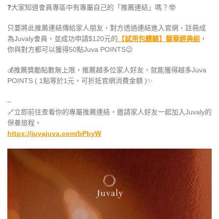
❓
大家知道會員專區中有專屬自己的「
推薦連結
」嗎？
🤓
只要將此推薦連結傳給家人朋友，對方透過連結進入官網，註冊成
為Juvaly會員，並成功申請$120元的
【試用包體驗】馥華經典組
，
你與對方都可以獲得50點Juva POINTS
😉
💰
推薦獎勵點數無上限，推薦越多位家人好友，就能獲得越多Juva
POINTS ( 1點等於1元，可折抵官網消費金額 )
✨
–
🔗
立即前往查看你的專屬推薦連結，邀請家人好友一起加入Juvaly的
保養旅程。
https://juvajuva.com/bPbyW