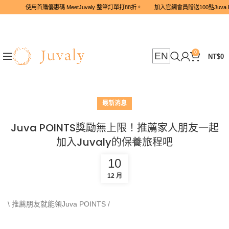
使用首購優惠碼 MeetJuvaly 整筆訂單打88折。 加入官網會員
0
EN
NT$
0
最新消息
Juva POINTS獎勵無上限！推薦家人朋友一起
加入Juvaly的保養旅程吧
10
12 月
\ 推薦朋友就能領Juva POINTS /