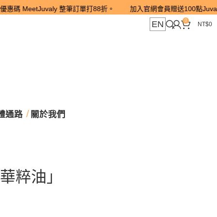
tJuvaly 整筆訂單打88折。 加入官網會員贈送100點Juva POINT
0
EN
NT$
0
體通路
關於我們
華粹油」