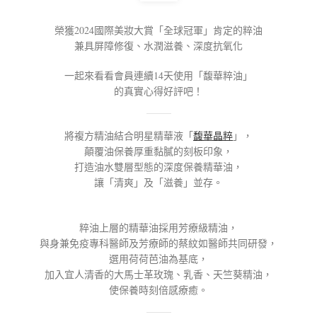
榮獲2024國際美妝大賞「全球冠軍」肯定的粹油
兼具屏障修復、水潤滋養、深度抗氧化
一起來看看會員連續14天使用「馥華粹油」
的真實心得好評吧！
將複方精油結合明星精華液「
馥華晶粹
」，
顛覆油保養厚重黏膩的刻板印象，
打造油水雙層型態的深度保養精華油，
讓「清爽」及「滋養」並存。
粹油上層的精華油採用芳療級精油，
與身兼免疫專科醫師及芳療師的蔡紋如醫師共同研發，
選用荷荷芭油為基底，
加入宜人清香的大馬士革玫瑰、乳香、天竺葵精油，
使保養時刻倍感療癒。