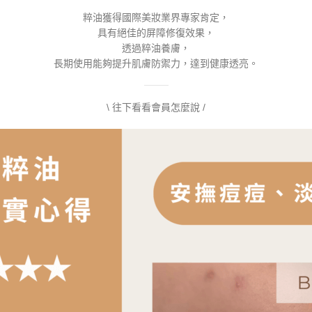
粹油獲得國際美妝業界專家肯定，
具有絕佳的屏障修復效果，
透過粹油養膚，
長期使用能夠提升肌膚防禦力，達到健康透亮。
\ 往下看看會員怎麼說 /