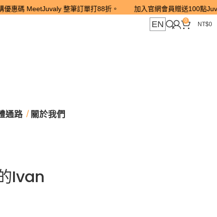
tJuvaly 整筆訂單打88折。 加入官網會員贈送100點Juva POINT
0
EN
NT$
0
體通路
關於我們
Ivan