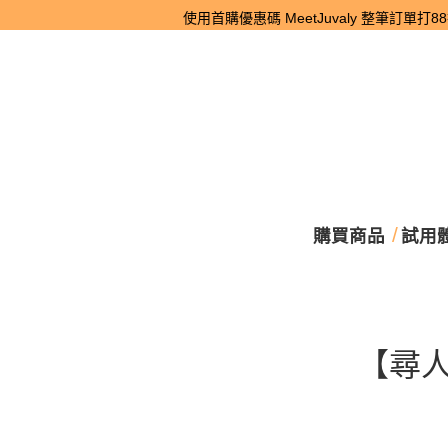
使用首購優惠碼 MeetJuvaly 整筆訂單打88折。
購買商品
試用
【尋人