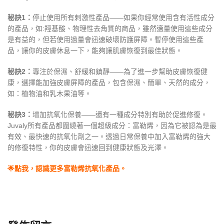
秘訣1：
停止使用所有刺激性產品——如果你經常使用含有活性成分
的產品，如:羥基酸、物理性去角質的商品，雖然適量使用這些成分
是有益的，但若使用過量會迅速破壞防護屏障。暫停使用這些產
品，讓你的皮膚休息一下，能夠讓肌膚恢復到最佳狀態。
秘訣2：
專注於保濕、舒緩和鎮靜——為了進一步幫助皮膚恢復健
康，選擇能加強皮膚屏障的產品，包含保濕、簡單、天然的成分，
如：植物油和乳木果油等。
秘訣3：
增加抗氧化保養——還有一種成分特別有助於促進修復。
Juvaly所有產品都圍繞著一個超級成分：富勒烯，因為它被認為是最
有效、最快速的抗氧化劑之一。透過日常保養中加入富勒烯的強大
的修復特性，你的皮膚會迅速回到健康狀態及光澤。
🌟點我，認識更多富勒烯抗氧化產品。