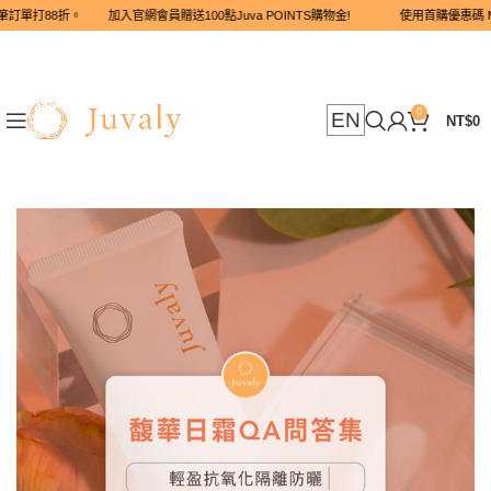
整筆訂單打88折。 加入官網會員贈送100點Juva POINTS購物金! 使用首
0
EN
NT$
0