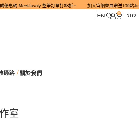
MeetJuvaly 整筆訂單打88折。 加入官網會員贈送100點Juva PO
0
EN
NT$
0
體通路
關於我們
工作室