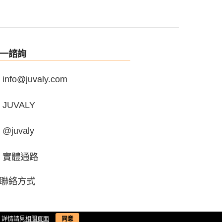
一諮詢
info@juvaly.com
JUVALY
@juvaly
實體通路
聯絡方式
。詳情請見
相關頁面
同意
條款與細則
/
退換貨政策