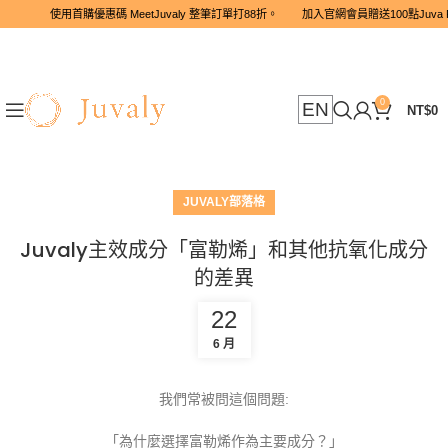
使用首購優惠碼 MeetJuvaly 整筆訂單打88折。 加入官網會員
0
EN
NT$
0
JUVALY部落格
Juvaly主效成分「富勒烯」和其他抗氧化成分
的差異
22
6 月
我們常被問這個問題:
「為什麼選擇富勒烯作為主要成分？」