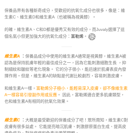
保養品界有各種新奇成分，受歡迎的抗氧化成分也很多，像是：維
生素C、維生素D和維生素A（也被稱為視黃醇）。
的確，維生素A、C和D都是優秀又有效的成分，而Juvaly選擇了這
個名氣小但更加強大的抗氧化成分：
富勒烯
。
維生素
A
：
保養品成分中使用的維生素A通常是視黃醇，維生素A被
認為是保持肌膚年輕的最佳成分之一，因為它能刺激細胞生長 ，抑
制細紋和皺紋等老化現象。 它的分子很小，能迅速於肌膚表皮內發
揮作用。但是，維生素A的缺點是代謝比較劇烈，容易刺激皮膚。
和維生素A一樣，
富勒烯分子極小，能輕易深入皮膚，卻不像維生素
A一樣容易引發副作用或反應
。 因此，富勒烯適合更多肌膚類型，
也和維生素A有相同的抗氧化效果。
維生素
C
：
大概是最受歡迎的保養成分了吧！眾所周知，維生素C對
皮膚有很多益處。 它能提亮暗沉肌膚、刺激膠原蛋白生成、提高皮