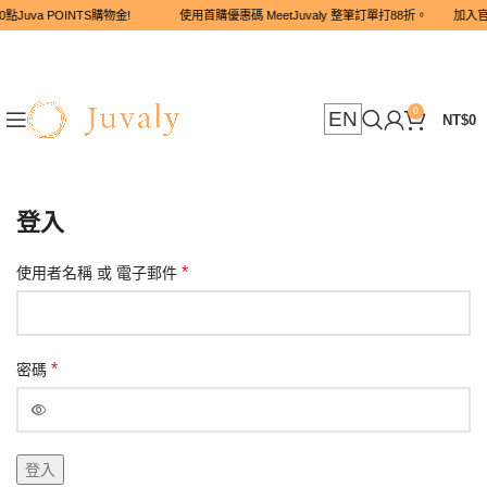
點Juva POINTS購物金! 使用首購優惠碼 MeetJuvaly 整筆訂單打
0
EN
NT$
0
登入
*
使用者名稱 或 電子郵件
*
密碼
登入