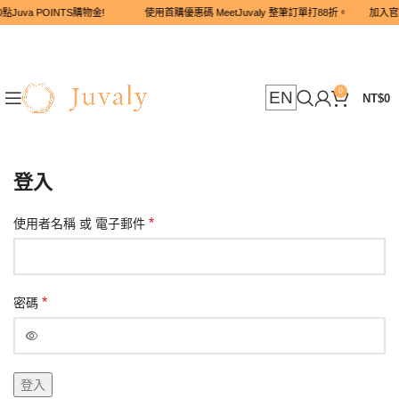
點Juva POINTS購物金! 使用首購優惠碼 MeetJuvaly 整筆訂單打
0
EN
NT$
0
登入
*
使用者名稱 或 電子郵件
*
密碼
登入