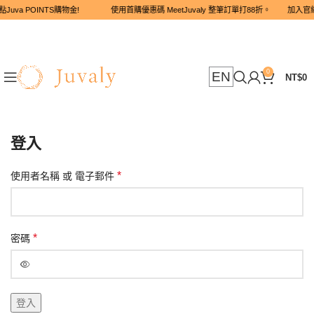
Juva POINTS購物金! 使用首購優惠碼 MeetJuvaly 整筆訂單打8
0
EN
NT$
0
登入
*
使用者名稱 或 電子郵件
*
密碼
登入