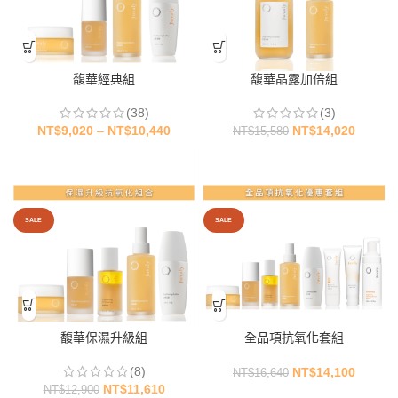
馥華經典組
馥華晶露加倍組
(38)
(3)
NT$
9,020
–
NT$
10,440
NT$
14,020
NT$
15,580
SALE
SALE
馥華保濕升級組
全品項抗氧化套組
(8)
NT$
14,100
NT$
16,640
NT$
11,610
NT$
12,900