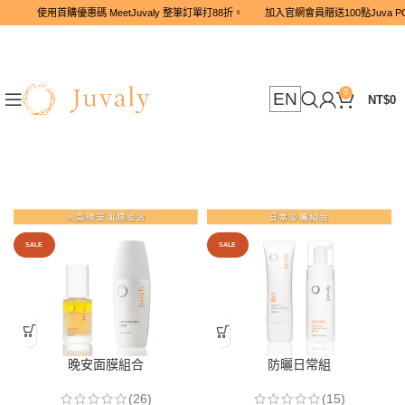
使用首購優惠碼 MeetJuvaly 整筆訂單打88折。 加入官網會員贈
0
EN
NT$
0
SALE
SALE
晚安面膜組合
防曬日常組
(26)
(15)